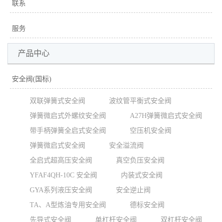
联系
服务
产品中心
安全阀(国标)
双联弹簧式安全阀
波纹管平衡式安全阀
弹簧微启式外螺纹安全阀
A27H弹簧微启式安全阀
带手柄弹簧全启式安全阀
空压机安全阀
弹簧微启式安全阀
安全溢流阀
全启式超高压安全阀
真空负压安全阀
YFAF4QH-10C 安全阀
内装式安全阀
GYA系列液压安全阀
安全逆止阀
TA、A型炼油专用安全阀
德标安全阀
先导式安全阀
单杠杆安全阀
双杠杆安全阀