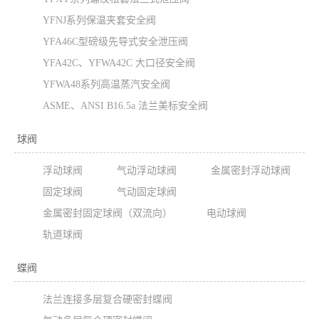
YFNJ系列保温夹套安全阀
YFA46C型磅级先导式安全泄压阀
YFA42C、YFWA42C 大口径安全阀
YFWA48系列高温蒸汽安全阀
ASME、ANSI B16.5a 法兰美标安全阀
球阀
浮动球阀
气动浮动球阀
金属密封浮动球阀
固定球阀
气动固定球阀
金属密封固定球阀（双流向）
电动球阀
轨道球阀
蝶阀
法兰连接多层复合硬密封蝶阀