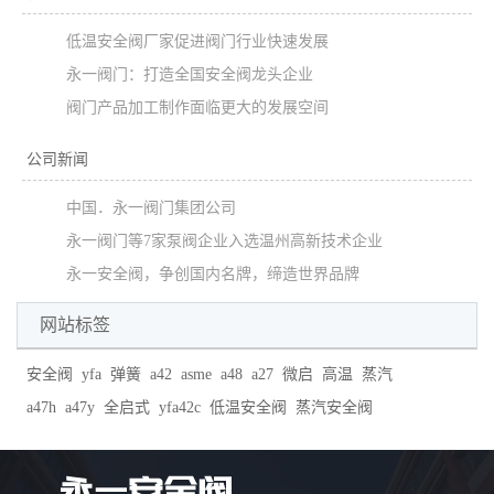
低温安全阀厂家促进阀门行业快速发展
永一阀门：打造全国安全阀龙头企业
阀门产品加工制作面临更大的发展空间
公司新闻
中国．永一阀门集团公司
永一阀门等7家泵阀企业入选温州高新技术企业
永一安全阀，争创国内名牌，缔造世界品牌
网站标签
安全阀
yfa
弹簧
a42
asme
a48
a27
微启
高温
蒸汽
a47h
a47y
全启式
yfa42c
低温安全阀
蒸汽安全阀