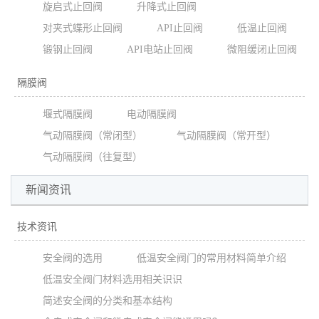
旋启式止回阀
升降式止回阀
对夹式蝶形止回阀
API止回阀
低温止回阀
锻钢止回阀
API电站止回阀
微阻缓闭止回阀
隔膜阀
堰式隔膜阀
电动隔膜阀
气动隔膜阀（常闭型）
气动隔膜阀（常开型）
气动隔膜阀（往复型）
新闻资讯
技术资讯
安全阀的选用
低温安全阀门的常用材料简单介绍
低温安全阀门材料选用相关识识
简述安全阀的分类和基本结构