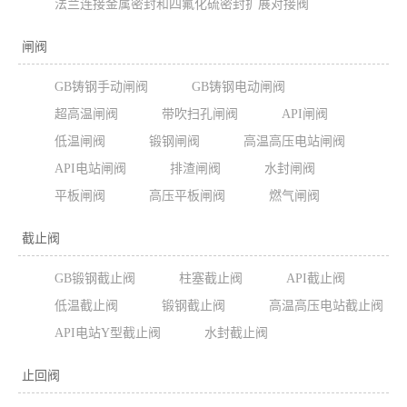
法兰连接金属密封和四氟化硫密封扩展对接阀
闸阀
GB铸钢手动闸阀
GB铸钢电动闸阀
超高温闸阀
带吹扫孔闸阀
API闸阀
低温闸阀
锻钢闸阀
高温高压电站闸阀
API电站闸阀
排渣闸阀
水封闸阀
平板闸阀
高压平板闸阀
燃气闸阀
截止阀
GB锻钢截止阀
柱塞截止阀
API截止阀
低温截止阀
锻钢截止阀
高温高压电站截止阀
API电站Y型截止阀
水封截止阀
止回阀