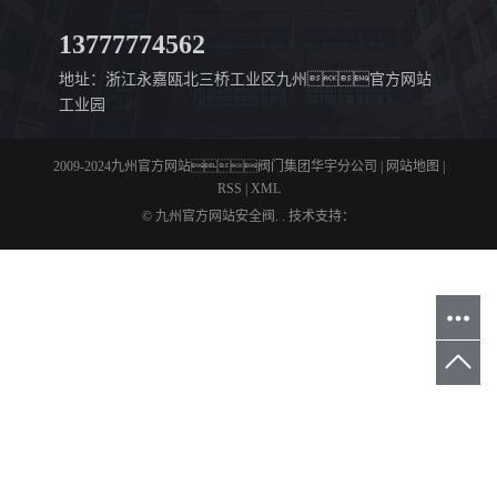
13777774562
地址：浙江永嘉瓯北三桥工业区九州官方网站
工业园
2009-2024九州官方网站阀门集团华宇分公司
|
网站地图
|
RSS
|
XML
© 九州官方网站安全阀. .
技术支持：